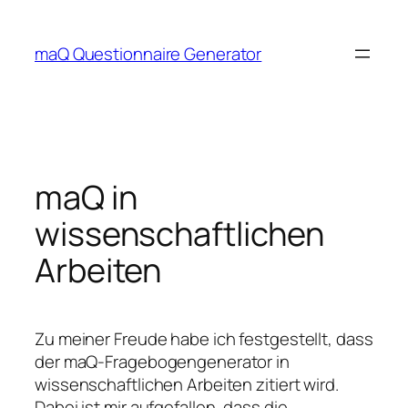
Zum
Inhalt
maQ Questionnaire Generator
springen
maQ in
wissenschaftlichen
Arbeiten
Zu meiner Freude habe ich festgestellt, dass
der maQ-Fragebogengenerator in
wissenschaftlichen Arbeiten zitiert wird.
Dabei ist mir aufgefallen, dass die